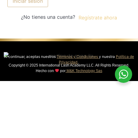
Iniciar sesión
¿No tienes una cuenta?
Regístrate ahora
Al continuar, aceptas nuestros
Términos y Condiciones
y nuestra
Política de
Privacidad
.
Copyright © 2025 International Lash Academy LLC. All Rights Reserved.
Hecho con
por
M&K Technology Sas