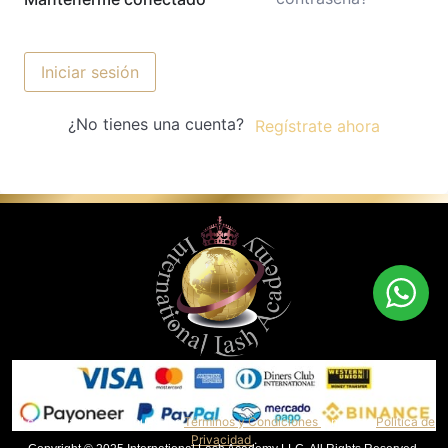
Iniciar sesión
¿No tienes una cuenta?
Regístrate ahora
Al continuar, aceptas nuestros
Términos y Condiciones
y nuestra
Política de
Privacidad
.