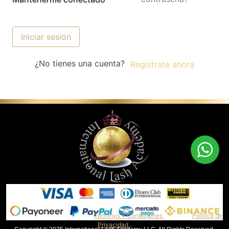
Iniciar sesión
¿No tienes una cuenta?
Regístrate ahora
Al continuar, aceptas nuestros
Términos y Condiciones
y nuestra
Política de
Privacidad
.