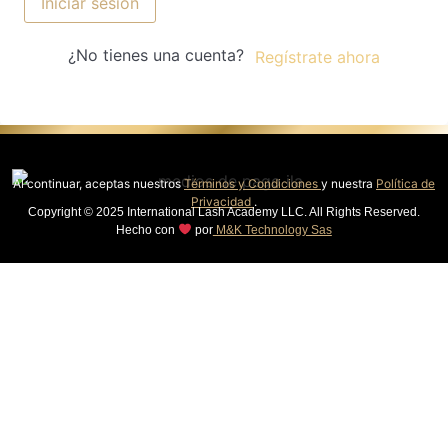
Iniciar sesión
¿No tienes una cuenta?
Regístrate ahora
Al continuar, aceptas nuestros
Términos y Condiciones
y nuestra
Política de
Privacidad
.
Copyright © 2025 International Lash Academy LLC. All Rights Reserved.
Hecho con
por
M&K Technology Sas