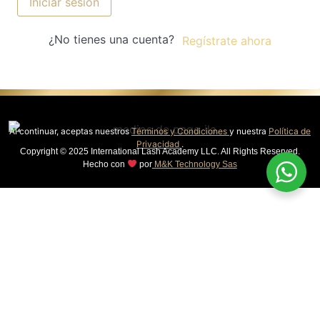
Iniciar sesión
¿No tienes una cuenta?
Regístrate ahora
Al continuar, aceptas nuestros
Términos y Condiciones
y nuestra
Política de
Privacidad
.
Copyright © 2025 International Lash Academy LLC. All Rights Reserved.
Hecho con
por
M&K Technology Sas