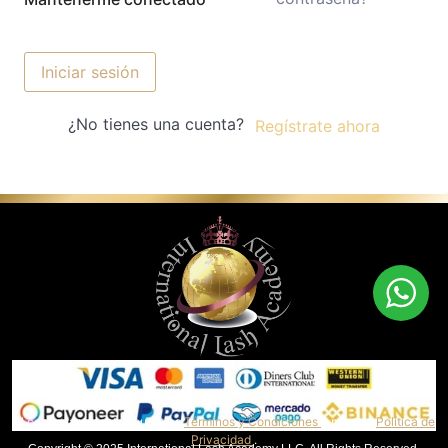
Iniciar sesión
¿No tienes una cuenta?
Regístrate ahora
Al continuar, aceptas nuestros
Términos y Condiciones
y nuestra
Política de
Privacidad
.