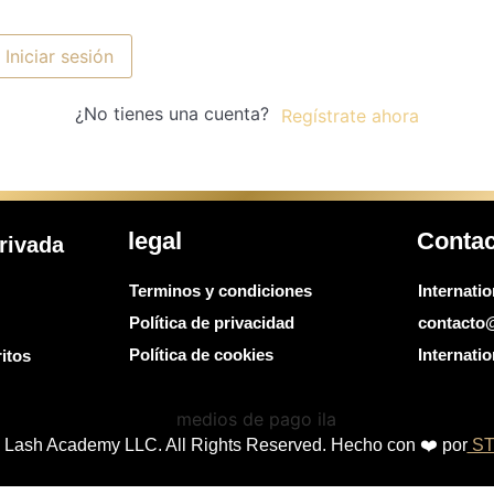
Iniciar sesión
¿No tienes una cuenta?
Regístrate ahora
legal
Conta
rivada
Terminos y condiciones
Internati
Política de privacidad
contacto
Política de cookies
Internat
itos
l Lash Academy LLC. All Rights Reserved. Hecho con ❤️ por
ST