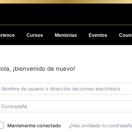
erience
Cursos
Mentorias
Eventos
Count
ola, ¡bienvenido de nuevo!
¿Has olvidado tu contraseñ
Mantenerme conectado