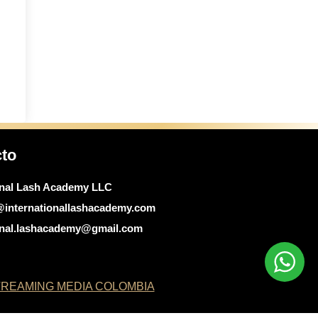
cto
onal Lash Academy LLC
@internationallashacademy.com
ional.lashacademy@gmail.com
REAMING MEDIA COLOMBIA