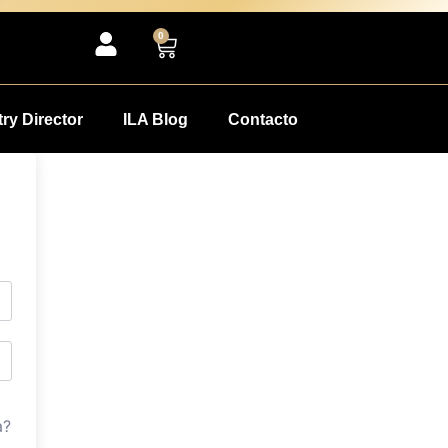
0
ry Director
ILA Blog
Contacto
a?