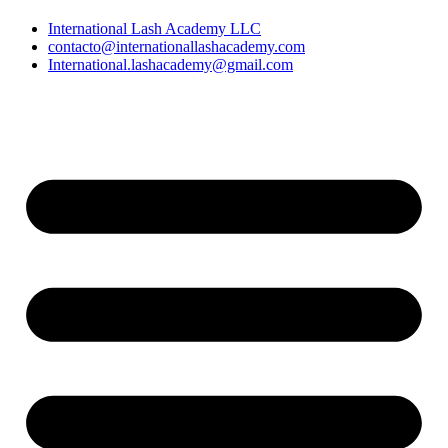
International Lash Academy LLC
contacto@internationallashacademy.com
International.lashacademy@gmail.com