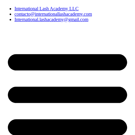
International Lash Academy LLC
contacto@internationallashacademy.com
International.lashacademy@gmail.com