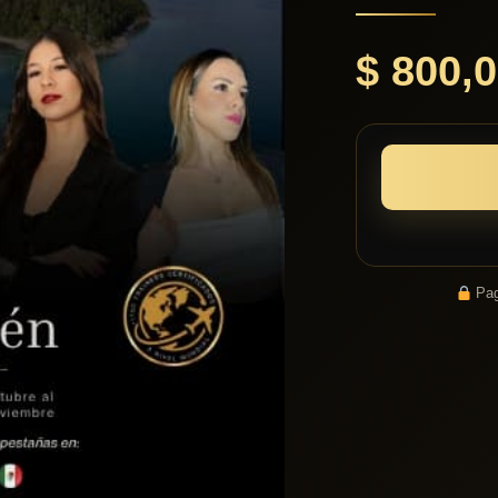
$
800,0
Pag