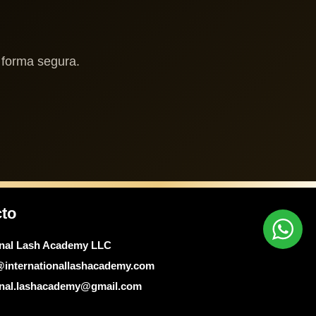
e forma segura.
cto
onal Lash Academy LLC
@internationallashacademy.com
ional.lashacademy@gmail.com