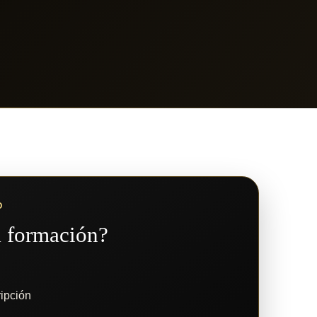
O
a formación?
ripción