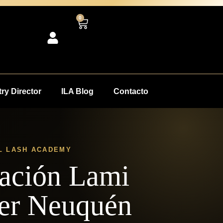
0
ry Director
ILA Blog
Contacto
L LASH ACADEMY
ación Lami
ner Neuquén