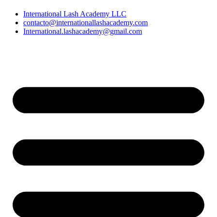
International Lash Academy LLC
contacto@internationallashacademy.com
International.lashacademy@gmail.com