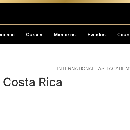
erience
Cursos
Mentorias
Eventos
Count
INTERNATIONAL LASH ACADEM
 Costa Rica