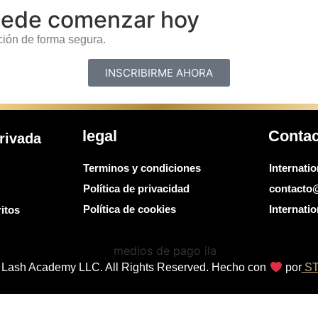
puede comenzar hoy
ción de forma segura.
INSCRIBIRME AHORA
legal
Conta
rivada
Terminos y condiciones
Internati
Política de privacidad
contacto
Política de cookies
Internat
itos
al Lash Academy LLC. All Rights Reserved. Hecho con
por
ST