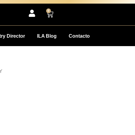
0
ry Director
ILA Blog
Contacto
Y