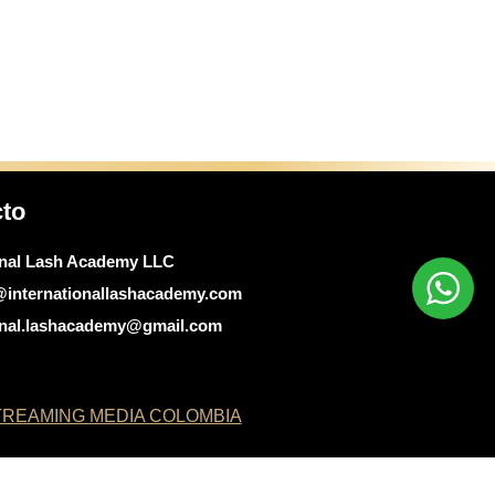
cto
onal Lash Academy LLC
@internationallashacademy.com
ional.lashacademy@gmail.com
REAMING MEDIA COLOMBIA