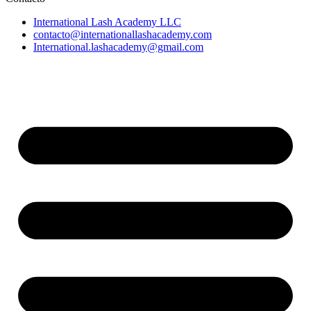
International Lash Academy LLC
contacto@internationallashacademy.com
International.lashacademy@gmail.com