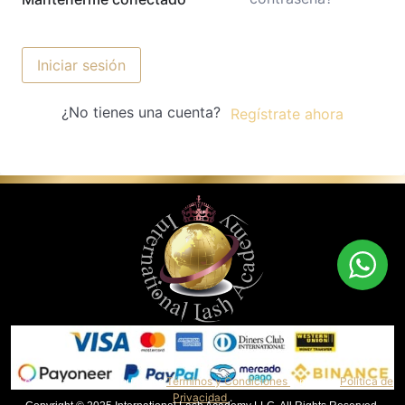
Iniciar sesión
¿No tienes una cuenta?
Regístrate ahora
Al continuar, aceptas nuestros
Términos y Condiciones
y nuestra
Política de
Privacidad
.