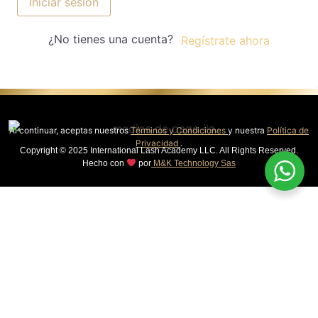
Iniciar sesión
¿No tienes una cuenta?
Regístrate ahora
Al continuar, aceptas nuestros
Términos y Condiciones
y nuestra
Política de
Privacidad
.
Copyright © 2025 International Lash Academy LLC. All Rights Reserved.
Hecho con
por
M&K Technology Sas