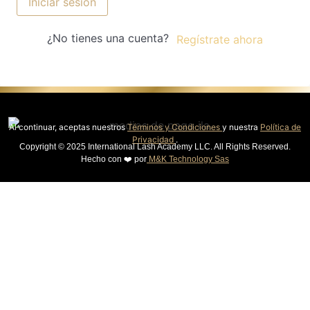
Iniciar sesión
¿No tienes una cuenta?
Regístrate ahora
Al continuar, aceptas nuestros
Términos y Condiciones
y nuestra
Política de
Privacidad
.
Copyright © 2025 International Lash Academy LLC. All Rights Reserved.
Hecho con ❤️ por
M&K Technology Sas