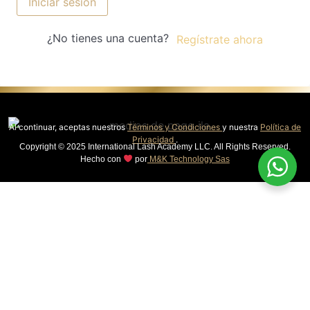
Iniciar sesión
¿No tienes una cuenta?
Regístrate ahora
Al continuar, aceptas nuestros
Términos y Condiciones
y nuestra
Política de
Privacidad
.
Copyright © 2025 International Lash Academy LLC. All Rights Reserved.
Hecho con
por
M&K Technology Sas