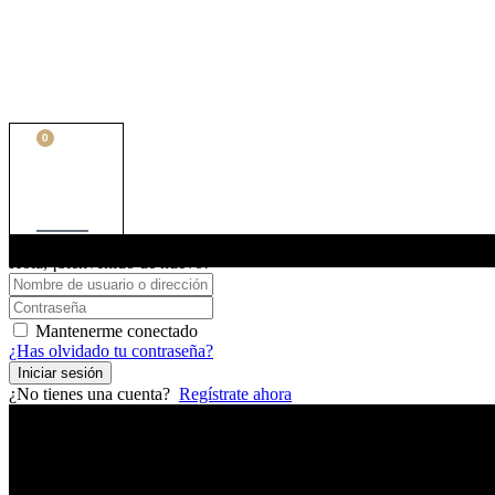
0
Cart
Hola, ¡bienvenido de nuevo!
Mantenerme conectado
¿Has olvidado tu contraseña?
Iniciar sesión
¿No tienes una cuenta?
Regístrate ahora