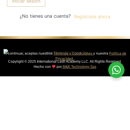
Iniciar sesión
¿No tienes una cuenta?
Regístrate ahora
Al continuar, aceptas nuestros
Términos y Condiciones
y nuestra
Política de
Privacidad
.
Copyright © 2025 International Lash Academy LLC. All Rights Reserved.
Hecho con
por
M&K Technology Sas