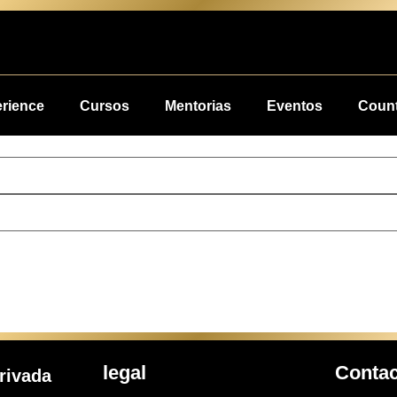
erience
Cursos
Mentorias
Eventos
Count
legal
Conta
rivada