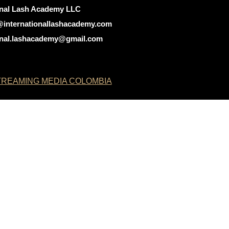
onal Lash Academy LLC
@internationallashacademy.com
ional.lashacademy@gmail.com
REAMING MEDIA COLOMBIA