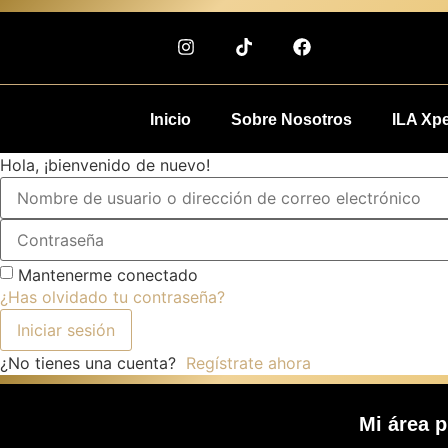
Inicio
Sobre Nosotros
ILA Xp
Hola, ¡bienvenido de nuevo!
Mantenerme conectado
¿Has olvidado tu contraseña?
Iniciar sesión
¿No tienes una cuenta?
Regístrate ahora
Mi área p