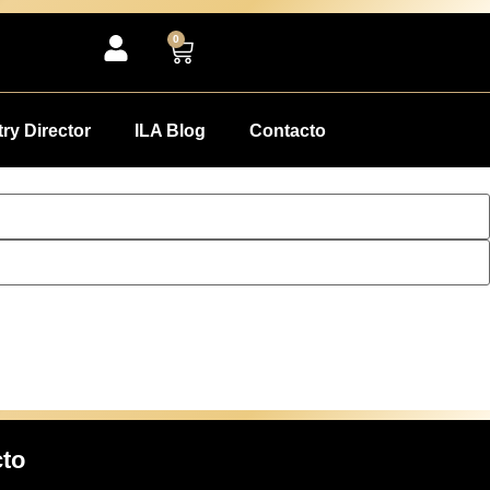
0
ry Director
ILA Blog
Contacto
cto