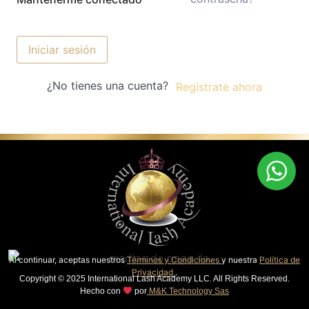
Iniciar sesión
¿No tienes una cuenta?
Regístrate ahora
Al continuar, aceptas nuestros
Términos y Condiciones
y nuestra
Política de
Privacidad
.
Copyright © 2025 International Lash Academy LLC. All Rights Reserved.
Hecho con
por
M&K Technology Sas