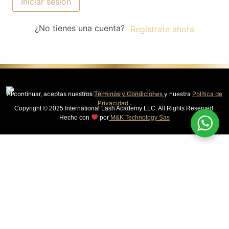
Iniciar sesión
¿No tienes una cuenta?
Regístrate ahora
Al continuar, aceptas nuestros
Términos y Condiciones
y nuestra
Política de
Privacidad
.
Copyright © 2025 International Lash Academy LLC. All Rights Reserved.
Hecho con
por
M&K Technology Sas