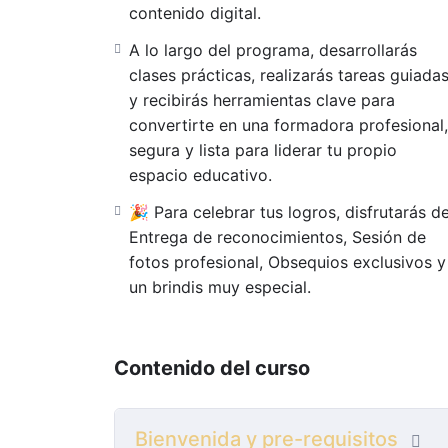
usd100
(sin excepción)
contenido digital.
Cualquier otra consulta no dudes en contac
A lo largo del programa, desarrollarás
«International Lash Academy: El camino ha
clases prácticas, realizarás tareas guiada
y recibirás herramientas clave para
convertirte en una formadora profesional,
segura y lista para liderar tu propio
espacio educativo.
🎉 Para celebrar tus logros, disfrutarás de
Entrega de reconocimientos, Sesión de
fotos profesional, Obsequios exclusivos y
un brindis muy especial.
Contenido del curso
Bienvenida y pre-requisitos