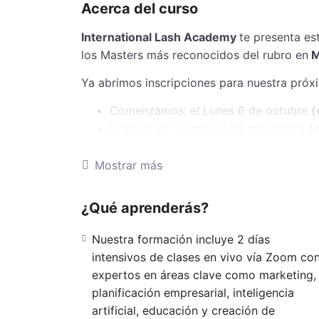
Acerca del curso
International Lash Academy
te presenta es
los Masters más reconocidos del rubro en
M
Ya abrimos inscripciones para nuestra próx
Comenzamos: el Lunes 6 de octubre
(
Graduación: Lunes 24 de noviembre
(
No dejes pasar la oportunidad de convertir
International Lash Academy!
Mostrar más
Valor normal $1500 USD
¿Qué aprenderás?
Reserva tu cupo con $100 USD y congel
Se puede abonar en pesos al cambio de
Nuestra formación incluye 2 días
LOS PAGOS NO SON REEMBOLSABLES
intensivos de clases en vivo vía Zoom co
Podes abonarlo por Transferencia Ban
expertos en áreas clave como marketing,
paypal, western union y binance
planificación empresarial, inteligencia
en caso de querer reprogramar tu form
artificial, educación y creación de