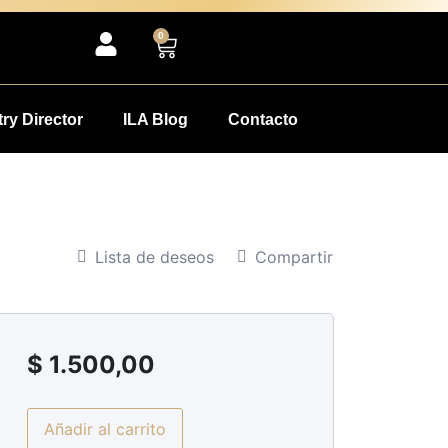
0
ry Director
ILA Blog
Contacto
Lista de deseos
Compartir
$
1.500,00
Añadir al carrito