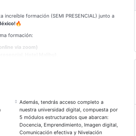
ta increíble formación
(SEMI PRESENCIAL) junto a
éxico!🔥
ima formación:
online via zoom)
presencial, Hotel Malibu)
.
te en un educador exitoso junto a
a el valor!!
l dólar blue con la cotización del día del abono.
Además, tendrás acceso completo a
n
nuestra universidad digital, compuesta por
caria , Mercado Pago (30% de recargo),
5 módulos estructurados que abarcan:
Docencia, Emprendimiento, Imagen digital,
ación la misma tiene un cargo extra de
Comunicación efectiva y Nivelación