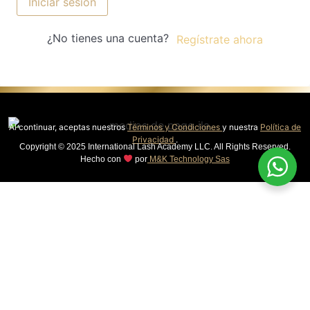
Iniciar sesión
¿No tienes una cuenta?
Regístrate ahora
Al continuar, aceptas nuestros
Términos y Condiciones
y nuestra
Política de
Privacidad
.
Copyright © 2025 International Lash Academy LLC. All Rights Reserved.
Hecho con
por
M&K Technology Sas