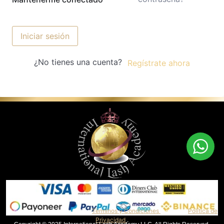
Iniciar sesión
¿No tienes una cuenta?
Regístrate ahora
Al continuar, aceptas nuestros
Términos y Condiciones
y nuestra
Política de
Privacidad
.