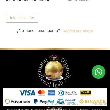
Iniciar sesión
¿No tienes una cuenta?
Regístrate ahora
Al continuar, aceptas nuestros
Términos y Condiciones
y nuestra
Política de
Privacidad
.