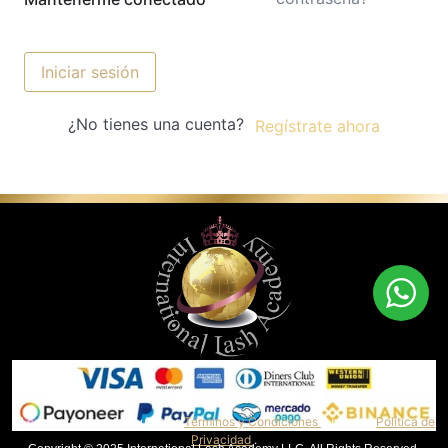
Iniciar sesión
¿No tienes una cuenta?
Regístrate ahora
Al continuar, aceptas nuestros
Términos y Condiciones
y nuestra
Política de
Privacidad
.