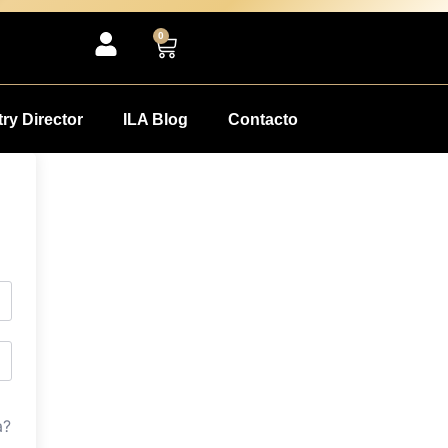
0
ry Director
ILA Blog
Contacto
a?