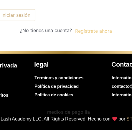
Iniciar sesión
¿No tienes una cuenta?
Regístrate ahora
legal
Conta
rivada
Terminos y condiciones
Internati
Política de privacidad
contacto
Política de cookies
Internat
itos
al Lash Academy LLC. All Rights Reserved. Hecho con
por
ST