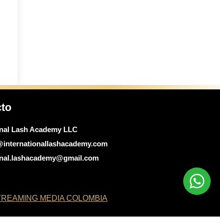
cto
onal Lash Academy LLC
@internationallashacademy.com
ional.lashacademy@gmail.com
REAMING MEDIA COLOMBIA