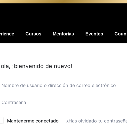
erience
Cursos
Mentorias
Eventos
Count
ola, ¡bienvenido de nuevo!
¿Has olvidado tu contraseñ
Mantenerme conectado