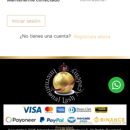
Iniciar sesión
¿No tienes una cuenta?
Regístrate ahora
Al continuar, aceptas nuestros
Términos y Condiciones
y nuestra
Política de
Privacidad
.