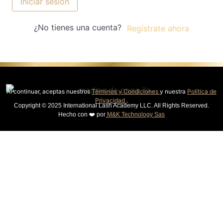
Iniciar sesión
¿No tienes una cuenta?
Regístrate ahora
Al continuar, aceptas nuestros
Términos y Condiciones
y nuestra
Política de
Privacidad
.
Copyright © 2025 International Lash Academy LLC. All Rights Reserved.
Hecho con ❤️ por
M&K Technology Sas