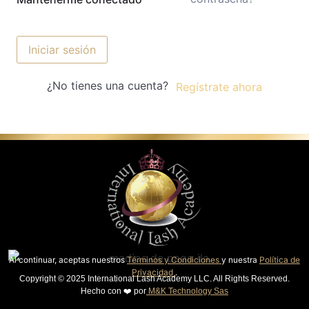
Iniciar sesión
¿No tienes una cuenta?
Regístrate ahora
Al continuar, aceptas nuestros
Términos y Condiciones
y nuestra
Política de
Privacidad
.
Copyright © 2025 International Lash Academy LLC. All Rights Reserved.
Hecho con ❤️ por
M&K Technology Sas