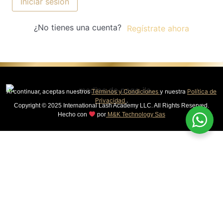
Iniciar sesión
¿No tienes una cuenta?
Regístrate ahora
Al continuar, aceptas nuestros
Términos y Condiciones
y nuestra
Política de
Privacidad
.
Copyright © 2025 International Lash Academy LLC. All Rights Reserved.
Hecho con
por
M&K Technology Sas