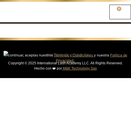
0
Al continuar, aceptas nuestros
Términos y Condiciones
y nuestra
Política de
Privacidad
.
Copyright © 2025 International Lash Academy LLC. All Rights Reserved.
Hecho con ❤️ por
M&K Technology Sas