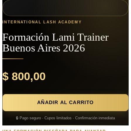
INTERNATIONAL LASH ACADEMY
Formación Lami Trainer
Buenos Aires 2026
$
800,00
Formación
Lami
AÑADIR AL CARRITO
Trainer
Buenos
Aires
🔒 Pago seguro · Cupos limitados · Confirmación inmediata
2026
cantidad