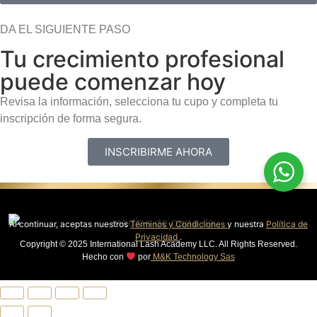
DA EL SIGUIENTE PASO
Tu crecimiento profesional
puede comenzar hoy
Revisa la información, selecciona tu cupo y completa tu
inscripción de forma segura.
INSCRIBIRME AHORA
Al continuar, aceptas nuestros
Términos y Condiciones
y nuestra
Política de
Privacidad
.
Copyright © 2025 International Lash Academy LLC. All Rights Reserved.
Hecho con
por
M&K Technology Sas