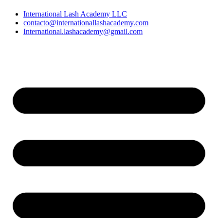
International Lash Academy LLC
contacto@internationallashacademy.com
International.lashacademy@gmail.com