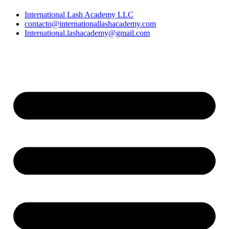
International Lash Academy LLC
contacto@internationallashacademy.com
International.lashacademy@gmail.com