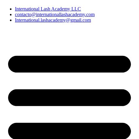
International Lash Academy LLC
contacto@internationallashacademy.com
International.lashacademy@gmail.com