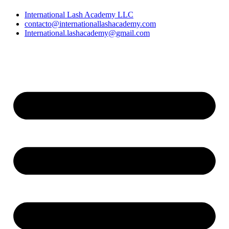
International Lash Academy LLC
contacto@internationallashacademy.com
International.lashacademy@gmail.com