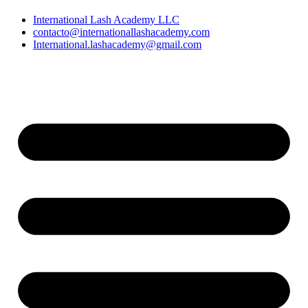
International Lash Academy LLC
contacto@internationallashacademy.com
International.lashacademy@gmail.com